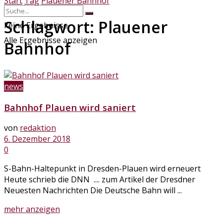
Start
Tag
Plauener Bahnhof
Schlagwort:
Plauener
keine Ergebnisse
Alle Ergebnisse anzeigen
Bahnhof
news
Bahnhof Plauen wird saniert
von
redaktion
6. Dezember 2018
0
S-Bahn-Haltepunkt in Dresden-Plauen wird erneuert
Heute schrieb die DNN .... zum Artikel der Dresdner
Neuesten Nachrichten Die Deutsche Bahn will ...
Details
mehr anzeigen